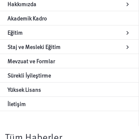
Hakkımızda
chevron_right
Akademik Kadro
Eğitim
chevron_right
Staj ve Mesleki Eğitim
chevron_right
Mevzuat ve Formlar
Sürekli İyileştirme
Yüksek Lisans
İletişim
Tüm Haberler