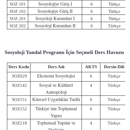
Sosyolojiye Giriş I
Türkçe
SOZ 101
6
Sosyolojiye Giriş II
Türkçe
SOZ 102
6
Sosyoloji Kuramları I
Türkçe
SOZ 201
6
Sosyoloji Kuramları II
SOZ 202
6
Türkçe
Sosyoloji Yandal Programı İçin Seçmeli Ders Havuzu
Ders Kodu
Ders Adı
AKTS
Dersin Dili
Ekonomi Sosyolojisi
SOZ029
6
Türkçe
Sosyal ve Kültürel
SOZ142
4
Türkçe
Antropoloji
Küresel Uygarlıklar Tarihi
SOZ151
6
Türkçe
Türkiye’nin Toplumsal
SOZ152
6
Türkçe
Yapısı
Toplumsal Yapılar ve
SOZ218
4
Türkçe
Değişim