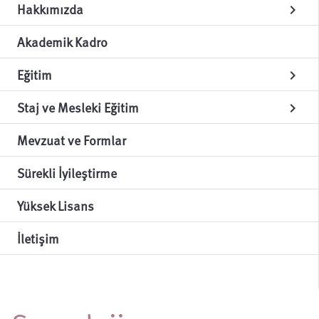
Hakkımızda
chevron_right
Akademik Kadro
Eğitim
chevron_right
Staj ve Mesleki Eğitim
chevron_right
Mevzuat ve Formlar
Sürekli İyileştirme
Yüksek Lisans
İletişim