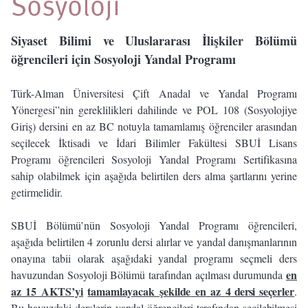
Sosyoloji
Siyaset Bilimi ve Uluslararası İlişkiler Bölümü
öğrencileri için Sosyoloji Yandal Programı
Türk-Alman Üniversitesi Çift Anadal ve Yandal Programı
Yönergesi”nin gereklilikleri dahilinde ve POL 108 (Sosyolojiye
Giriş) dersini en az
BC
notuyla tamamlamış öğrenciler arasından
seçilecek İktisadi ve İdari Bilimler Fakültesi SBUİ Lisans
Programı öğrencileri Sosyoloji Yandal Programı Sertifikasına
sahip olabilmek için aşağıda belirtilen ders alma şartlarını yerine
getirmelidir.
SBUİ Bölümü’nün Sosyoloji Yandal Programı öğrencileri,
aşağıda belirtilen 4 zorunlu dersi alırlar ve yandal danışmanlarının
onayına tabii olarak aşağıdaki yandal programı seçmeli ders
en
havuzundan Sosyoloji Bölümü tarafından açılması durumunda
az 15 AKTS’yi
tamamlayacak
şekilde
en
az
4
dersi
seçerler
.
Bu
havuzdaki
derslerin
yandal
öğrencileri
tarafından
seçilebilmesi