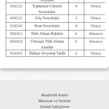
Toplumsal Cinsiyet
SOZ222
4
Türkçe
Sosyolojisi
Göç Sosyolojisi
SOZ231
5
Türkçe
Kent Sosyolojisi
SOZ241
4
Türkçe
Türk-Alman İlişkileri
SOZ421
6
Almanca
Ulusaşırı Türk-Alman
SOZ422
6
Almanca
Alanları
Türkiye Sosyoloji Tarihi
SOZ431
6
Türkçe
Akademik Kadro
Mevzuat ve Formlar
Sürekli İyileştirme