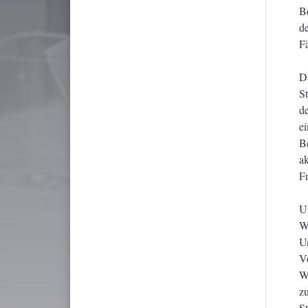
Be
d
F
D
S
d
e
B
a
F
U
W
U
V
W
z
S