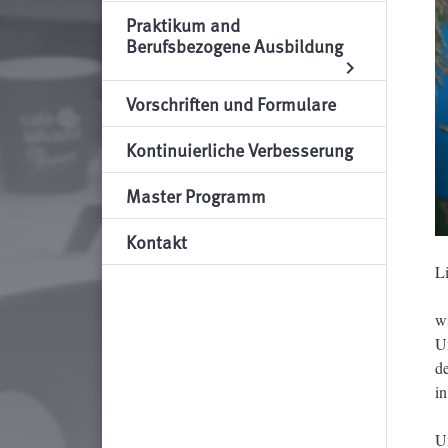
Praktikum and
Berufsbezogene Ausbildung
chevron_right
Vorschriften und Formulare
Kontinuierliche Verbesserung
Master Programm
Kontakt
L
w
Un
d
in
U