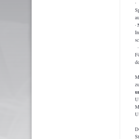
Sp
a
·
I
sc
Fö
d
M
z
u
U
M
U
D
S