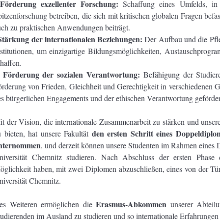
Förderung exzellenter Forschung:
·
Schaffung eines Umfelds, in
itzenforschung betreiben, die sich mit kritischen globalen Fragen bef
uch zu praktischen Anwendungen beiträgt.
Stärkung der internationalen Beziehungen:
Der Aufbau und die Pfle
nstitutionen, um einzigartige Bildungsmöglichkeiten, Austauschprogr
haffen.
Förderung der sozialen Verantwortung:
·
Befähigung der Studier
rderung von Frieden, Gleichheit und Gerechtigkeit in verschiedenen Ge
es bürgerlichen Engagements und der ethischen Verantwortung geförder
it der Vision, die internationale Zusammenarbeit zu stärken und unse
den ersten Schritt eines Doppeldipl
u bieten, hat unsere Fakultät
nternommen
, und derzeit können unsere Studenten im Rahmen eine
niversität Chemnitz studieren. Nach Abschluss der ersten Phase
öglichkeit haben, mit zwei Diplomen abzuschließen, eines von der Tür
niversität Chemnitz.
Erasmus-Abkommen
es Weiteren ermöglichen die
unserer Abteilu
tudierenden im Ausland zu studieren und so internationale Erfahrunge