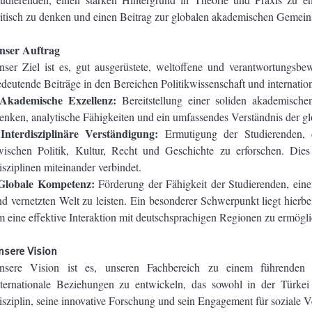
itisch zu denken und einen Beitrag zur globalen akademischen Gemeinsc
nser Auftrag
nser Ziel ist es, gut ausgerüstete, weltoffene und verantwortungsbe
deutende Beiträge in den Bereichen Politikwissenschaft und internation
 Akademische Exzellenz:
Bereitstellung einer soliden akademische
nken, analytische Fähigkeiten und ein umfassendes Verständnis der glob
Interdisziplinäre Verständigung:
·
Ermutigung der Studierenden
wischen Politik, Kultur, Recht und Geschichte zu erforschen. Die
sziplinen miteinander verbindet.
Globale Kompetenz:
Förderung der Fähigkeit der Studierenden, eine
nd vernetzten Welt zu leisten. Ein besonderer Schwerpunkt liegt hierb
 eine effektive Interaktion mit deutschsprachigen Regionen zu ermögl
nsere Vision
nsere Vision ist es, unseren Fachbereich zu einem führenden S
nternationale Beziehungen zu entwickeln, das sowohl in der Türkei 
sziplin, seine innovative Forschung und sein Engagement für soziale V