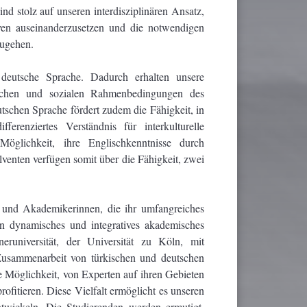
d stolz auf unseren interdisziplinären Ansatz,
iven auseinanderzusetzen und die notwendigen
zugehen.
 deutsche Sprache. Dadurch erhalten unsere
ftlichen und sozialen Rahmenbedingungen des
schen Sprache fördert zudem die Fähigkeit, in
erenziertes Verständnis für interkulturelle
öglichkeit, ihre Englischkenntnisse durch
enten verfügen somit über die Fähigkeit, zwei
 und Akademikerinnen, die ihr umfangreiches
in dynamisches und integratives akademisches
eruniversität, der Universität zu Köln, mit
usammenarbeit von türkischen und deutschen
 Möglichkeit, von Experten auf ihren Gebieten
fitieren. Diese Vielfalt ermöglicht es unseren
ntwickeln. Die Studierenden werden ermutigt,