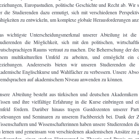
ziehungen, Europastudien, politische Geschichte und Recht ab. Wir sin
er die Studierenden dazu ermutigt, sich mit verschiedenen Perspekt
ähigkeiten zu entwickeln, um komplexe globale Herausforderungen an
as wichtigste Unterscheidungsmerkmal unserer Abteilung ist die
tudierenden die Möglichkeit, sich mit den politischen, wirtscha
eutschsprachigen Raums vertraut zu machen. Die Beherrschung der deut
inem multikulturellen Umfeld zu arbeiten, und ermöglicht ein diff
eziehungen. Andererseits bieten wir unseren Studierenden die M
kademische Englischkurse und Wahlfächer zu verbessern. Unsere Absolv
remdsprachen auf akademischem Niveau anwenden zu können.
nsere Abteilung besteht aus türkischen und deutschen Akademikern
issen und ihre vielfältige Erfahrung in die Kurse einbringen und e
mfeld fördern. Darüber hinaus tragen Gastdozenten unserer Partn
orlesungen und Seminaren zu unserem Fachbereich bei. Dank der Z
issenschaftern und Wissenschafterinnen haben unsere Studierenden die
u lernen und gemeinsam von verschiedenen akademischen Ansätze zu pro
tudierenden, einen starken Hintergrund in Theorie und Praxis zu e