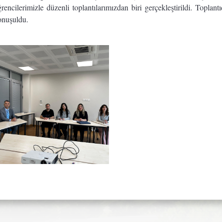
rencilerimizle düzenli toplantılarımızdan biri gerçekleştirildi. Toplantıd
onuşuldu.