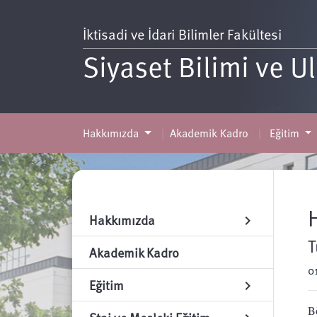
İktisadi ve İdari Bilimler Fakültesi
Siyaset Bilimi ve Ul
Hakkımızda
Akademik Kadro
Eğitim
Hakkımızda
chevron_right
T
Akademik Kadro
0
Eğitim
chevron_right
B