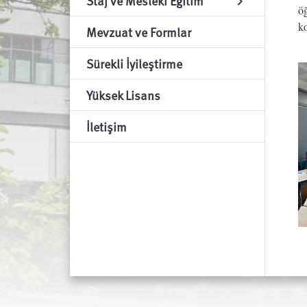
Staj ve Mesleki Eğitim
chevron_right
öğ
k
Mevzuat ve Formlar
Sürekli İyileştirme
Yüksek Lisans
İletişim