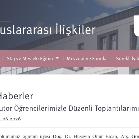
uslararası İlişkiler
Staj ve Mesleki Eğitim
Mevzuat ve Formlar
Sürekli İyi
Haberler
utor Öğrencilerimizle Düzenli Toplantılarım
1.06.2026
ölümümüz öğretim üyesi Doç. Dr. Hüseyin Onur Ercan, Arş. Gör. 