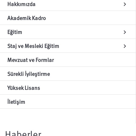
Hakkımızda
chevron_right
Akademik Kadro
Eğitim
chevron_right
Staj ve Mesleki Eğitim
chevron_right
Mevzuat ve Formlar
Sürekli İyileştirme
Yüksek Lisans
İletişim
Haberler