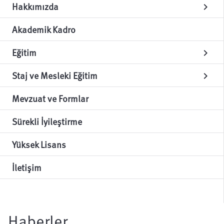
Hakkımızda
chevron_right
Akademik Kadro
Eğitim
chevron_right
Staj ve Mesleki Eğitim
chevron_right
Mevzuat ve Formlar
Sürekli İyileştirme
Yüksek Lisans
İletişim
Haberler